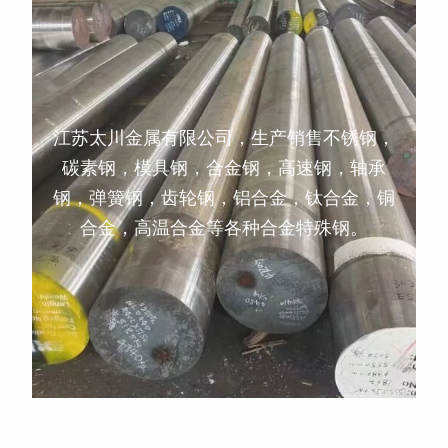
江苏太川金属有限公司，生产销售不锈钢，
碳素钢，模具钢，合金钢，高速钢，轴承
钢，弹簧钢，齿轮钢，铝合金，钛合金，铜
合金，高温合金等各种合金特殊钢。