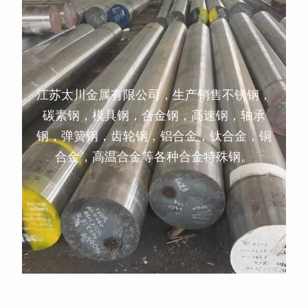
江苏太川金属有限公司，生产销售不锈钢，
碳素钢，模具钢，合金钢，高速钢，轴承
钢，弹簧钢，齿轮钢，铝合金，钛合金，铜
合金，高温合金等各种合金特殊钢。