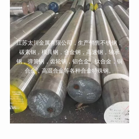
江苏太川金属有限公司，生产销售不锈钢，
碳素钢，模具钢，合金钢，高速钢，轴承
钢，弹簧钢，齿轮钢，铝合金，钛合金，铜
合金，高温合金等各种合金特殊钢。