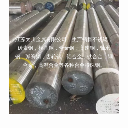
江苏太川金属有限公司，生产销售不锈钢，
碳素钢，模具钢，合金钢，高速钢，轴承
钢，弹簧钢，齿轮钢，铝合金，钛合金，铜
合金，高温合金等各种合金特殊钢。