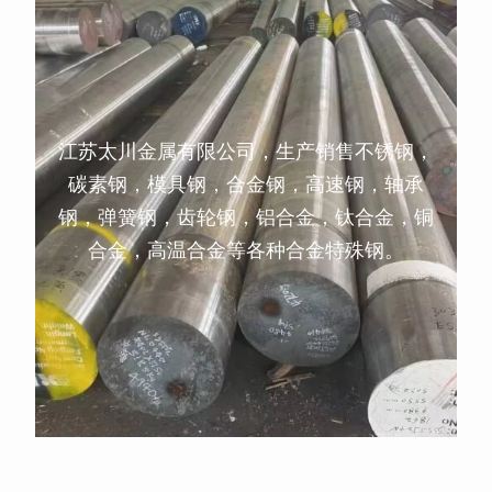
江苏太川金属有限公司，生产销售不锈钢，
碳素钢，模具钢，合金钢，高速钢，轴承
钢，弹簧钢，齿轮钢，铝合金，钛合金，铜
合金，高温合金等各种合金特殊钢。