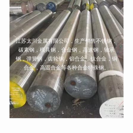
江苏太川金属有限公司，生产销售不锈钢，
碳素钢，模具钢，合金钢，高速钢，轴承
钢，弹簧钢，齿轮钢，铝合金，钛合金，铜
合金，高温合金等各种合金特殊钢。