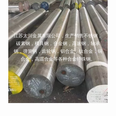
江苏太川金属有限公司，生产销售不锈钢，
碳素钢，模具钢，合金钢，高速钢，轴承
钢，弹簧钢，齿轮钢，铝合金，钛合金，铜
合金，高温合金等各种合金特殊钢。