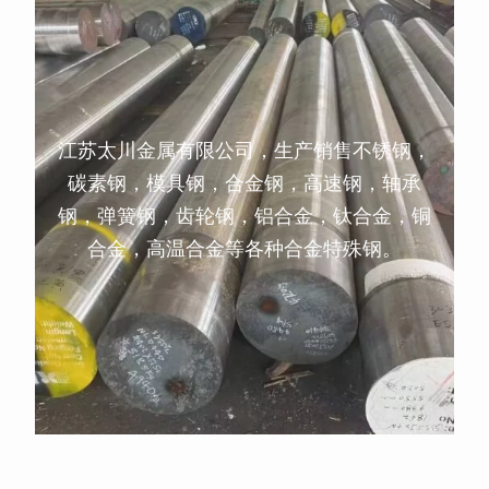
江苏太川金属有限公司，生产销售不锈钢，
碳素钢，模具钢，合金钢，高速钢，轴承
钢，弹簧钢，齿轮钢，铝合金，钛合金，铜
合金，高温合金等各种合金特殊钢。