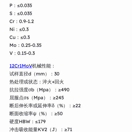
P：≤0.035
S：≤0.035
Cr：0.9-1.2
Ni：≤0.3
Cu：≤0.3
Mo：0.25-0.35
V：0.15-0.3
12Cr1MoV
机械性能：
试样直径d（mm）：30
热处理或状态：淬火+回火
抗拉强度σb（Mpa）：≥490
屈服点σs（Mpa）：≥245
断后伸长率或延伸率δ（%）：≥22
断面收缩率ψ（%）：≥50
硬度HBW：≤179
冲击吸收能量KV2（J）：≥71