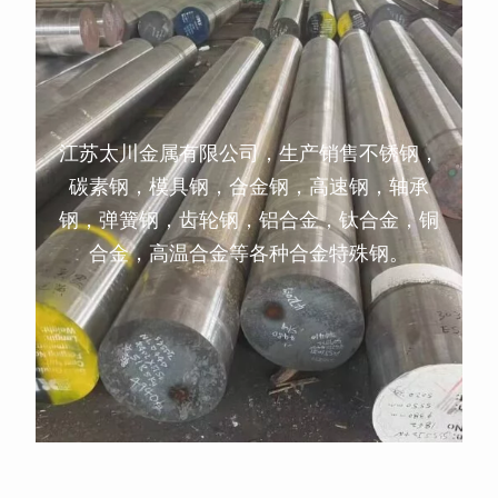
江苏太川金属有限公司，生产销售不锈钢，
碳素钢，模具钢，合金钢，高速钢，轴承
钢，弹簧钢，齿轮钢，铝合金，钛合金，铜
合金，高温合金等各种合金特殊钢。