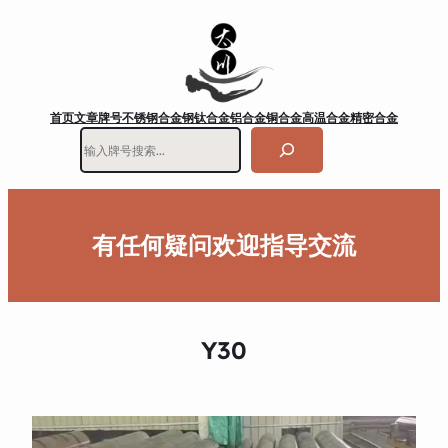
首页
文章
牌号
不锈钢
合金钢
钛合金
铝合金
铜合金
高温合金
精密合金
搜
索
有任何疑问欢迎指导交流
Y30