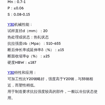
Mn：0.7-1
P：≤0.06
S：0.08-0.15
Y30
机械性能：
试样直径d（mm）：20
热处理或状态：热轧状态
抗拉强度σb（Mpa）：510~655
断后伸长率或延伸率δ（%）：≥15
断面收缩率ψ（%）：≥25
硬度HBW：≤187
Y30
特性和应用：
可加工性比Y20钢略好，强度高于Y20钢，与35钢相
近，而塑性稍低。
用于制造要求抗拉强度较高的部件，一般以冷拉状态使
用。