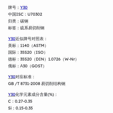
牌号：
Y30
中国ISC：U70302
归类：碳钢
标签：硫系易切削钢
Y30
近似牌号对照表：
美标：1140（ASTM）
国际：35S20（ISO）
德标：35S20（DIN）1.0726（W-Nr）
俄标：А30（GOST）
Y30
对应标准：
GB /T 8731-2008 易切削结构钢
Y30
化学元素成分含量(%)：
C：0.27-0.35
Si：0.15-0.35