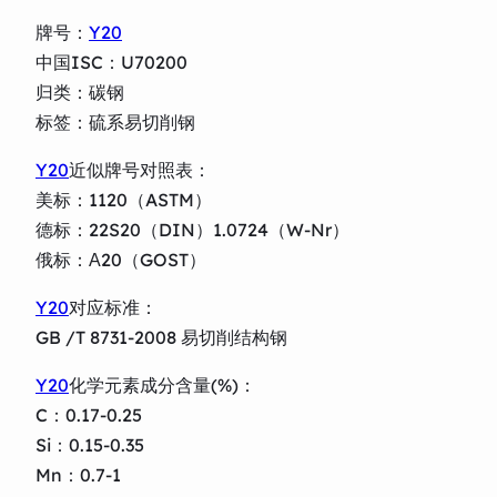
牌号：
Y20
中国ISC：U70200
归类：碳钢
标签：硫系易切削钢
Y20
近似牌号对照表：
美标：1120（ASTM）
德标：22S20（DIN）1.0724（W-Nr）
俄标：А20（GOST）
Y20
对应标准：
GB /T 8731-2008 易切削结构钢
Y20
化学元素成分含量(%)：
C：0.17-0.25
Si：0.15-0.35
Mn：0.7-1