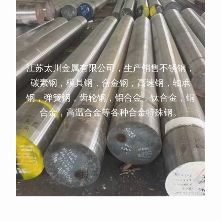
江苏太川金属有限公司，生产销售不锈钢，
碳素钢，模具钢，合金钢，高速钢，轴承
钢，弹簧钢，齿轮钢，铝合金，钛合金，铜
合金，高温合金等各种合金特殊钢。