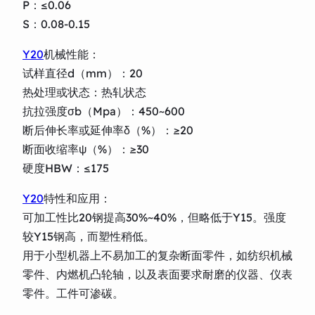
P：≤0.06
S：0.08-0.15
Y20
机械性能：
试样直径d（mm）：20
热处理或状态：热轧状态
抗拉强度σb（Mpa）：450~600
断后伸长率或延伸率δ（%）：≥20
断面收缩率ψ（%）：≥30
硬度HBW：≤175
Y20
特性和应用：
可加工性比20钢提高30%~40%，但略低于Y15。强度
较Y15钢高，而塑性稍低。
用于小型机器上不易加工的复杂断面零件，如纺织机械
零件、内燃机凸轮轴，以及表面要求耐磨的仪器、仪表
零件。工件可渗碳。