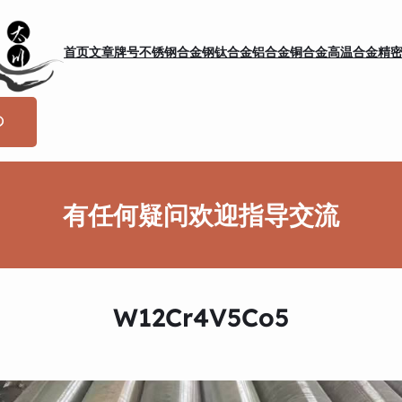
首页
文章
牌号
不锈钢
合金钢
钛合金
铝合金
铜合金
高温合金
精
有任何疑问欢迎指导交流
W12Cr4V5Co5