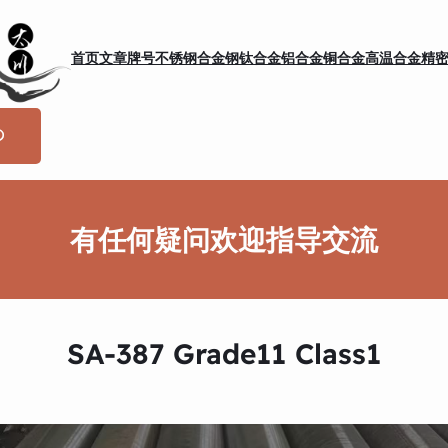
首页
文章
牌号
不锈钢
合金钢
钛合金
铝合金
铜合金
高温合金
精
有任何疑问欢迎指导交流
SA-387 Grade11 Class1