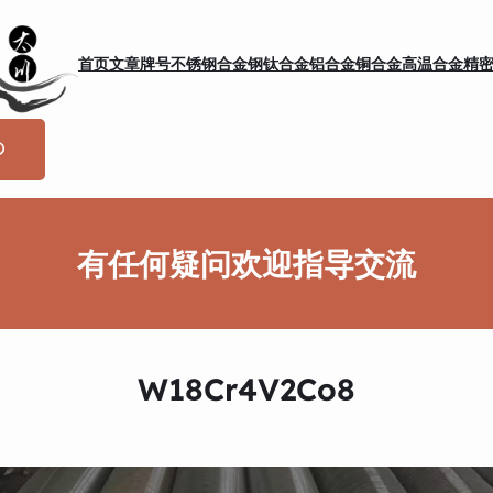
首页
文章
牌号
不锈钢
合金钢
钛合金
铝合金
铜合金
高温合金
精
有任何疑问欢迎指导交流
W18Cr4V2Co8