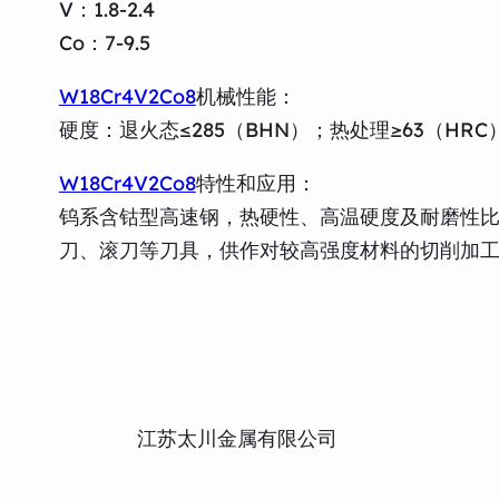
V：1.8-2.4
Co：7-9.5
W18Cr4V2Co8
机械性能：
硬度：退火态≤285（BHN）；热处理≥63（HRC
W18Cr4V2Co8
特性和应用：
钨系含钴型高速钢，热硬性、高温硬度及耐磨性比W
刀、滚刀等刀具，供作对较高强度材料的切削加
江苏太川金属有限公司