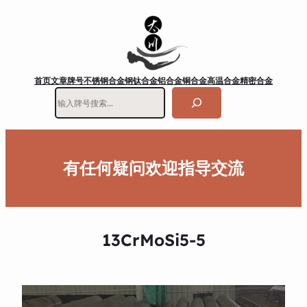
首页
文章
牌号
不锈钢
合金钢
钛合金
铝合金
铜合金
高温合金
精密合金
搜
索
有任何疑问欢迎指导交流
13CrMoSi5-5