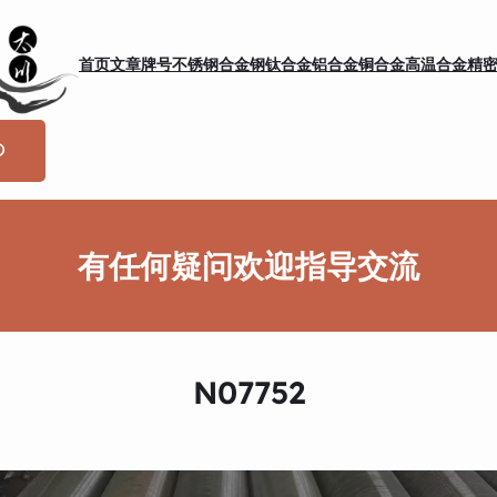
首页
文章
牌号
不锈钢
合金钢
钛合金
铝合金
铜合金
高温合金
精
有任何疑问欢迎指导交流
N07752