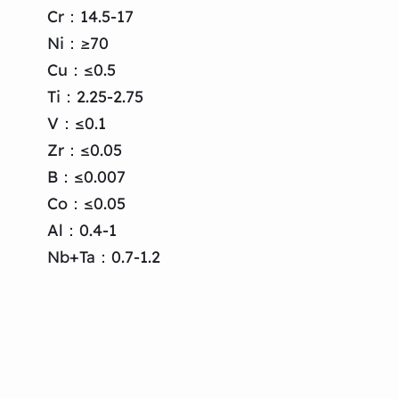
Cr：14.5-17
Ni：≥70
Cu：≤0.5
Ti：2.25-2.75
V：≤0.1
Zr：≤0.05
B：≤0.007
Co：≤0.05
Al：0.4-1
Nb+Ta：0.7-1.2