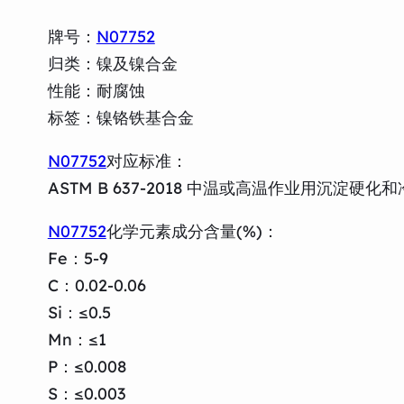
牌号：
N07752
归类：镍及镍合金
性能：耐腐蚀
标签：镍铬铁基合金
N07752
对应标准：
ASTM B 637-2018 中温或高温作业用沉
N07752
化学元素成分含量(%)：
Fe：5-9
C：0.02-0.06
Si：≤0.5
Mn：≤1
P：≤0.008
S：≤0.003