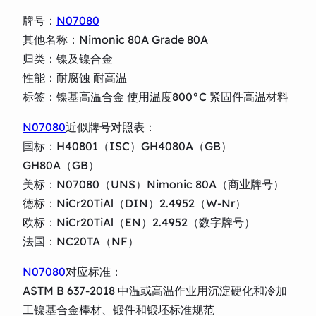
牌号：
N07080
其他名称：Nimonic 80A Grade 80A
归类：镍及镍合金
性能：耐腐蚀 耐高温
标签：镍基高温合金 使用温度800°C 紧固件高温材料
N07080
近似牌号对照表：
国标：H40801（ISC）GH4080A（GB）
GH80A（GB）
美标：N07080（UNS）Nimonic 80A（商业牌号）
德标：NiCr20TiAl（DIN）2.4952（W-Nr）
欧标：NiCr20TiAl（EN）2.4952（数字牌号）
法国：NC20TA（NF）
N07080
对应标准：
ASTM B 637-2018 中温或高温作业用沉淀硬化和冷加
工镍基合金棒材、锻件和锻坯标准规范