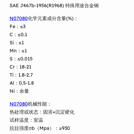
SAE J467b-1956(R1968) 特殊用途合金钢
N07080
化学元素成分含量(%)：
Fe：≤3
C：≤0.1
Si：≤1
Mn：≤1
S：≤0.015
Cr：18-21
Ti：1.8-2.7
Al：0.5-1.8
Ni：余量
N07080
机械性能：
热处理或状态：固溶+沉淀硬化
试样温度：室温
抗拉强度σb（Mpa）：≥930