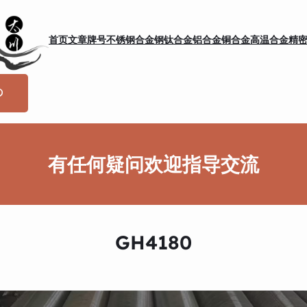
首页
文章
牌号
不锈钢
合金钢
钛合金
铝合金
铜合金
高温合金
精
有任何疑问欢迎指导交流
GH4180