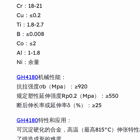
Cr：18-21
Cu：≤0.2
Ti：1.8-2.7
B：≤0.008
Co：≤2
Al：1-1.8
Ni：余量
GH4180
机械性能：
抗拉强度σb（Mpa）：≥920
规定塑性延伸强度Rp0.2（Mpa）：≥550
断后伸长率或延伸率δ（%）：≥25
GH4180
特性和应用：
可沉淀硬化的合金，高温（最高815°C）伸张
了锻造成形的难度。