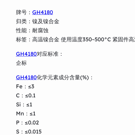
牌号：
GH4180
归类：镍及镍合金
性能：耐腐蚀
标签：高温镍合金 使用温度350~500°C 紧固件
GH4180
对应标准：
企标
GH4180
化学元素成分含量(%)：
Fe：≤3
C：≤0.1
Si：≤1
Mn：≤1
P：≤0.02
S：≤0.015