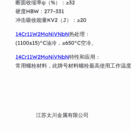
断面收缩率ψ（%）：≥32
硬度HBW：277~331
冲击吸收能量KV2（J）：≥20
14Cr11W2MoNiVNbN
热处理：
(1100±15)°C油冷，≥650°C空冷。
14Cr11W2MoNiVNbN
特性和应用：
常用螺栓材料，此牌号材料螺栓最高使用工作温度6
江苏太川金属有限公司