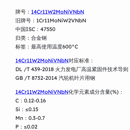
牌号：
14Cr11W2MoNiVNbN
旧牌号：1Cr11MoNiW2VNbN
中国ISC：47550
归类：合金钢
标签：最高使用温度600°C
14Cr11W2MoNiVNbN
对应标准：
DL /T 439-2018 火力发电厂高温紧固件技术导则
GB /T 8732-2014 汽轮机叶片用钢
14Cr11W2MoNiVNbN
化学元素成分含量(%)：
C：0.12-0.16
Si：≤0.15
Mn：0.3-0.7
P：≤0.02