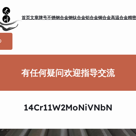
首页
文章
牌号
不锈钢
合金钢
钛合金
铝合金
铜合金
高温合金
精
有任何疑问欢迎指导交流
14Cr11W2MoNiVNbN