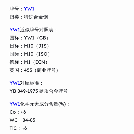
牌号：
YW1
归类：特殊合金钢
YW1
近似牌号对照表：
国标：YW1（GB）
日标：M10（JIS）
国际：M10（ISO）
德标：M1（DIN）
英国：453（商业牌号）
YW1
对应标准：
YB 849-1975 硬质合金牌号
YW1
化学元素成分含量(%)：
Co：≈6
WC：84-85
TiC：≈6