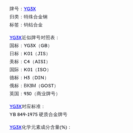
牌号：
YG3X
归类：特殊合金钢
标签：钨钴合金
YG3X
近似牌号对照表：
国标：YG3X（GB）
日标：K01（JIS）
美标：C4（AISI）
国际：K01（ISO）
德标：H3（DIN）
俄标：ВК3М（GOST）
英国：930（商业牌号）
YG3X
对应标准：
YB 849-1975 硬质合金牌号
YG3X
化学元素成分含量(%)：