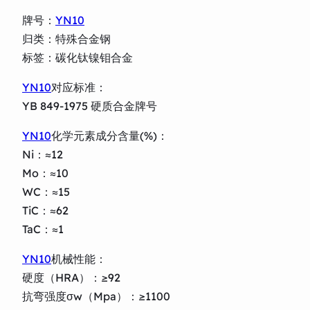
牌号：
YN10
归类：特殊合金钢
标签：碳化钛镍钼合金
YN10
对应标准：
YB 849-1975 硬质合金牌号
YN10
化学元素成分含量(%)：
Ni：≈12
Mo：≈10
WC：≈15
TiC：≈62
TaC：≈1
YN10
机械性能：
硬度（HRA）：≥92
抗弯强度σw（Mpa）：≥1100