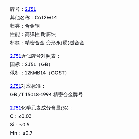
牌号：
2J51
其他名称：Co12W14
归类：合金钢
性能：高弹性 耐腐蚀
标签：精密合金 变形永(硬)磁合金
2J51
近似牌号对照表：
国标：2J51（GB）
俄标：12КМВ14（GOST）
2J51
对应标准：
GB /T 15018-1994 精密合金牌号
2J51
化学元素成分含量(%)：
C：≤0.03
Si：≤0.5
Mn：≤0.7