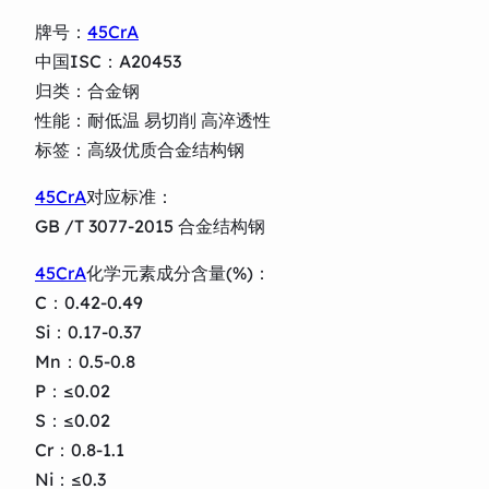
牌号：
45CrA
中国ISC：A20453
归类：合金钢
性能：耐低温 易切削 高淬透性
标签：高级优质合金结构钢
45CrA
对应标准：
GB /T 3077-2015 合金结构钢
45CrA
化学元素成分含量(%)：
C：0.42-0.49
Si：0.17-0.37
Mn：0.5-0.8
P：≤0.02
S：≤0.02
Cr：0.8-1.1
Ni：≤0.3