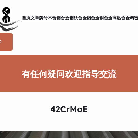
首页
文章
牌号
不锈钢
合金钢
钛合金
铝合金
铜合金
高温合金
精
有任何疑问欢迎指导交流
42CrMoE