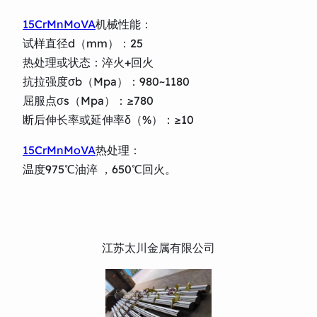
15CrMnMoVA
机械性能：
试样直径d（mm）：25
热处理或状态：淬火+回火
抗拉强度σb（Mpa）：980~1180
屈服点σs（Mpa）：≥780
断后伸长率或延伸率δ（%）：≥10
15CrMnMoVA
热处理：
温度975℃油淬 ，650℃回火。
江苏太川金属有限公司