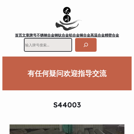
首页
文章
牌号
不锈钢
合金钢
钛合金
铝合金
铜合金
高温合金
精密合金
搜
索
有任何疑问欢迎指导交流
S44003