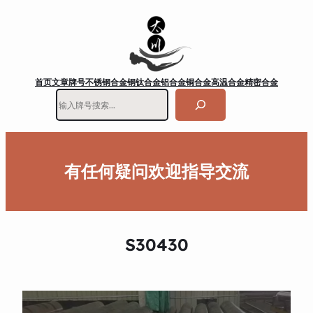
首页
文章
牌号
不锈钢
合金钢
钛合金
铝合金
铜合金
高温合金
精密合金
搜
索
有任何疑问欢迎指导交流
S30430