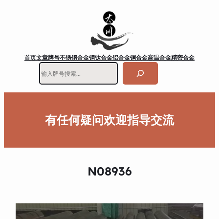
首页
文章
牌号
不锈钢
合金钢
钛合金
铝合金
铜合金
高温合金
精密合金
搜
索
有任何疑问欢迎指导交流
N08936