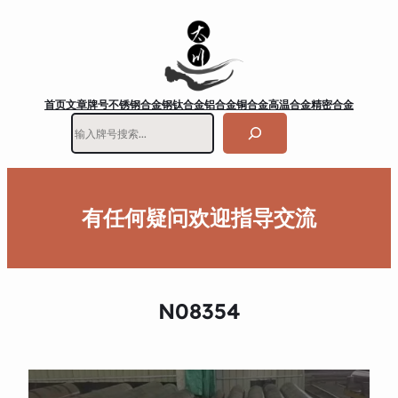
首页
文章
牌号
不锈钢
合金钢
钛合金
铝合金
铜合金
高温合金
精密合金
搜
索
有任何疑问欢迎指导交流
N08354