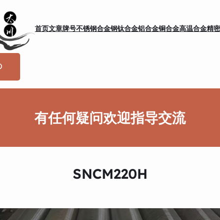
首页
文章
牌号
不锈钢
合金钢
钛合金
铝合金
铜合金
高温合金
精
有任何疑问欢迎指导交流
SNCM220H