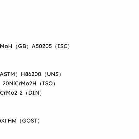
iMoH（GB）A50205（ISC）
ASTM）H86200（UNS）
）20NiCrMo2H（ISO）
iCrMo2-2（DIN）
0ХГНМ（GOST）