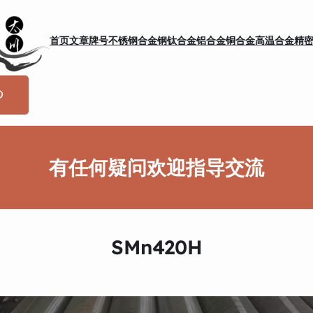
首页
文章
牌号
不锈钢
合金钢
钛合金
铝合金
铜合金
高温合金
精
有任何疑问欢迎指导交流
SMn420H