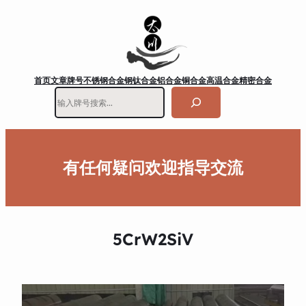
首页
文章
牌号
不锈钢
合金钢
钛合金
铝合金
铜合金
高温合金
精密合金
搜
索
有任何疑问欢迎指导交流
5CrW2SiV