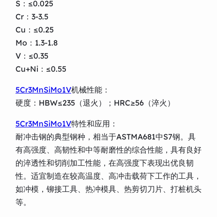
S：≤0.025
Cr：3-3.5
Cu：≤0.25
Mo：1.3-1.8
V：≤0.35
Cu+Ni：≤0.55
5Cr3MnSiMo1V
机械性能：
硬度：HBW≤235（退火）；HRC≥56（淬火）
5Cr3MnSiMo1V
特性和应用：
耐冲击钢的典型钢种，相当于ASTMA681中S7钢。具
有高强度、高韧性和中等耐磨性的综合性能，具有良好
的淬透性和切削加工性能，在高强度下表现出优良韧
性。适宜制造在较高温度、高冲击载荷下工作的工具，
如冲模，铆接工具、热冲模具、热剪切刀片、打桩机头
等。