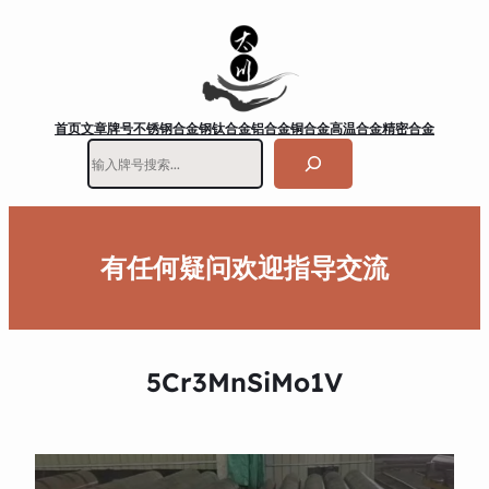
首页
文章
牌号
不锈钢
合金钢
钛合金
铝合金
铜合金
高温合金
精密合金
搜
索
有任何疑问欢迎指导交流
5Cr3MnSiMo1V