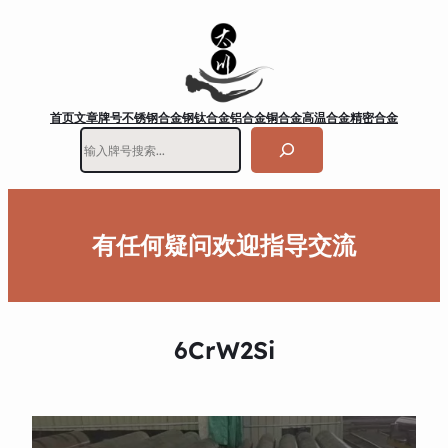
首页
文章
牌号
不锈钢
合金钢
钛合金
铝合金
铜合金
高温合金
精密合金
搜
索
有任何疑问欢迎指导交流
6CrW2Si