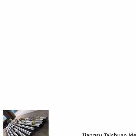
Jiangsu Taichuan Met