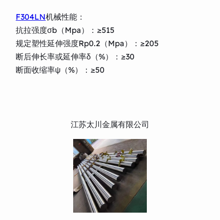
F304LN
机械性能：
抗拉强度σb（Mpa）：≥515
规定塑性延伸强度Rp0.2（Mpa）：≥205
断后伸长率或延伸率δ（%）：≥30
断面收缩率ψ（%）：≥50
江苏太川金属有限公司