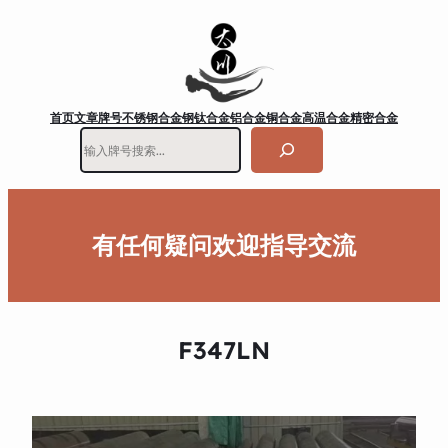
首页
文章
牌号
不锈钢
合金钢
钛合金
铝合金
铜合金
高温合金
精密合金
搜
索
有任何疑问欢迎指导交流
F347LN