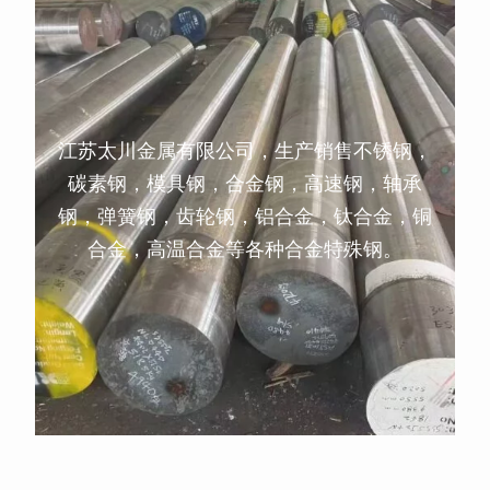
江苏太川金属有限公司，生产销售不锈钢，
碳素钢，模具钢，合金钢，高速钢，轴承
钢，弹簧钢，齿轮钢，铝合金，钛合金，铜
合金，高温合金等各种合金特殊钢。