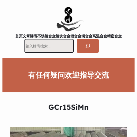
首页
文章
牌号
不锈钢
合金钢
钛合金
铝合金
铜合金
高温合金
精密合金
搜
索
有任何疑问欢迎指导交流
GCr15SiMn