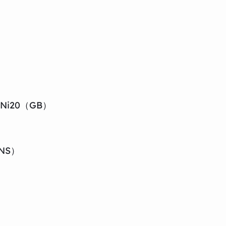
5Ni20（GB）
NS）
）
）