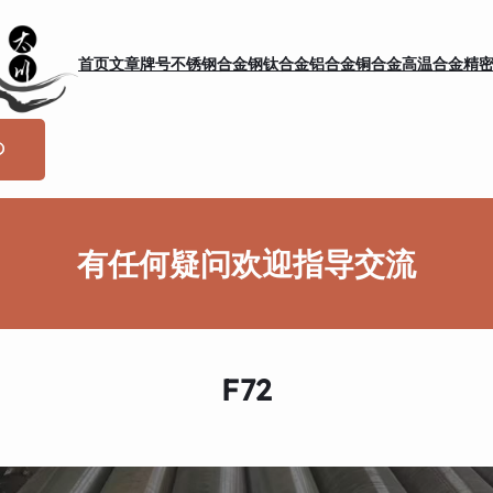
首页
文章
牌号
不锈钢
合金钢
钛合金
铝合金
铜合金
高温合金
精
有任何疑问欢迎指导交流
F72