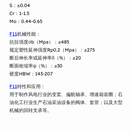
S：≤0.04
Cr：1-1.5
Mo：0.44-0.65
F11
机械性能：
抗拉强度σb（Mpa）：≥485
规定塑性延伸强度Rp0.2（Mpa）：≥275
断后伸长率或延伸率δ（%）：≥20
断面收缩率ψ（%）：≥30
硬度HBW：143-207
F11
特性和应用：
用于制作风电行业的变桨、偏航轴承、增速箱齿圈；石
油化工行业生产石油采油设备的阀体、套管；以及大型
机械的回转支承等。