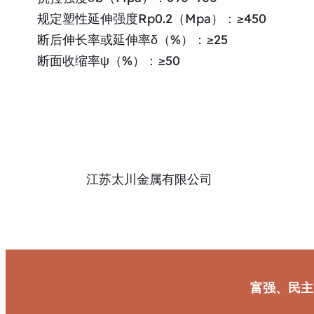
规定塑性延伸强度Rp0.2（Mpa）：≥450
断后伸长率或延伸率δ（%）：≥25
断面收缩率ψ（%）：≥50
江苏太川金属有限公司
富强、民主