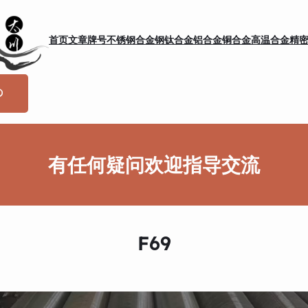
首页
文章
牌号
不锈钢
合金钢
钛合金
铝合金
铜合金
高温合金
精
有任何疑问欢迎指导交流
F69