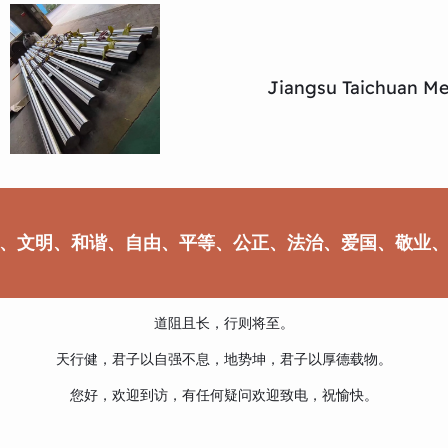
Jiangsu Taichuan Met
、文明、和谐、自由、平等、公正、法治、爱国、敬业
道阻且长，行则将至。
天行健，君子以自强不息，地势坤，君子以厚德载物。
您好，欢迎到访，有任何疑问欢迎致电，祝愉快。