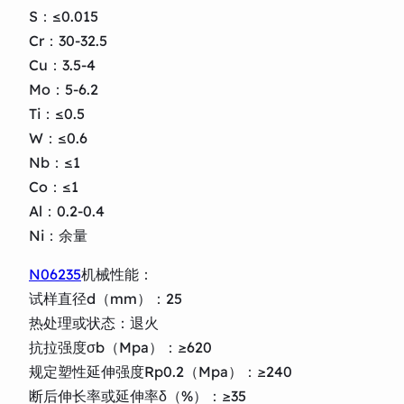
S：≤0.015
Cr：30-32.5
Cu：3.5-4
Mo：5-6.2
Ti：≤0.5
W：≤0.6
Nb：≤1
Co：≤1
Al：0.2-0.4
Ni：余量
N06235
机械性能：
试样直径d（mm）：25
热处理或状态：退火
抗拉强度σb（Mpa）：≥620
规定塑性延伸强度Rp0.2（Mpa）：≥240
断后伸长率或延伸率δ（%）：≥35