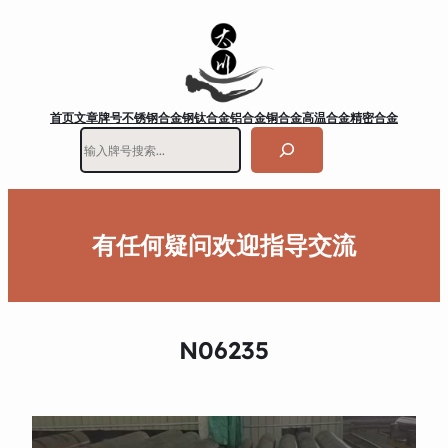
首页
文章
牌号
不锈钢
合金钢
钛合金
铝合金
铜合金
高温合金
精密合金
搜
索
有任何疑问欢迎指导交流
N06235