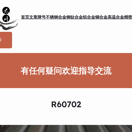
首页
文章
牌号
不锈钢
合金钢
钛合金
铝合金
铜合金
高温合金
精
有任何疑问欢迎指导交流
R60702