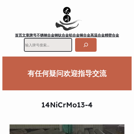
首页
文章
牌号
不锈钢
合金钢
钛合金
铝合金
铜合金
高温合金
精密合金
搜
索
有任何疑问欢迎指导交流
14NiCrMo13-4