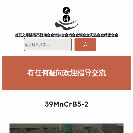
首页
文章
牌号
不锈钢
合金钢
钛合金
铝合金
铜合金
高温合金
精密合金
搜
索
有任何疑问欢迎指导交流
39MnCrB5-2