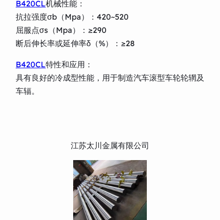
B420CL
机械性能：
抗拉强度σb（Mpa）：420~520
屈服点σs（Mpa）：≥290
断后伸长率或延伸率δ（%）：≥28
B420CL
特性和应用：
具有良好的冷成型性能，用于制造汽车滚型车轮轮辋及
车辐。
江苏太川金属有限公司