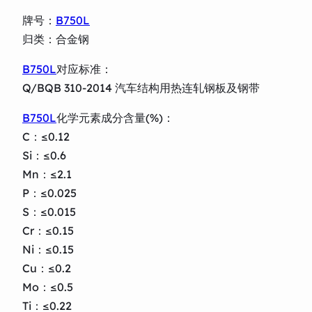
牌号：
B750L
归类：合金钢
B750L
对应标准：
Q/BQB 310-2014 汽车结构用热连轧钢板及钢带
B750L
化学元素成分含量(%)：
C：≤0.12
Si：≤0.6
Mn：≤2.1
P：≤0.025
S：≤0.015
Cr：≤0.15
Ni：≤0.15
Cu：≤0.2
Mo：≤0.5
Ti：≤0.22